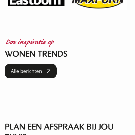
Doe inspiratie op
WONEN TRENDS
ORGANISCHE VORMEN: DE
DE VISGRAATVLOER STRAALT
Alle berichten
WARME WOONSTIJL VAN DIT
KLASSE UIT
MOMENT
STRAK EN MODERN
TON SUR TON
PLAN EEN AFSPRAAK BIJ JOU