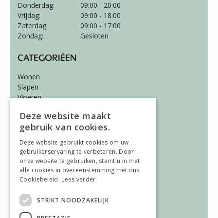
Donderdag:
09:00 - 20:00
Vrijdag:
09:00 - 18:00
Zaterdag:
09:00 - 17:00
Zondag:
Gesloten
CATEGORIËEN
Wonen
Slapen
Vloeren
Gordijnen
Deze website maakt
gebruik van cookies.
ALGEMEEN
Deze website gebruikt cookies om uw
Vacatures
gebruikerservaring te verbeteren. Door
Wooninspiratie
onze website te gebruiken, stemt u in met
Over ons
alle cookies in overeenstemming met ons
Contact
Cookiebeleid.
Lees verder
STRIKT NOODZAKELIJK
AFWIJKENDE OPENINGSTIJDEN