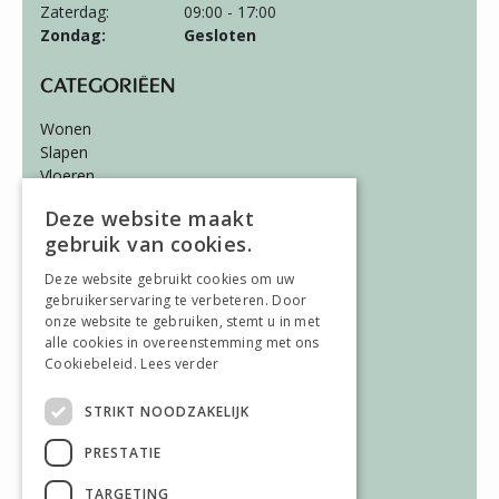
Zaterdag:
09:00 - 17:00
Zondag:
Gesloten
CATEGORIËEN
Wonen
Slapen
Vloeren
Gordijnen
Deze website maakt
gebruik van cookies.
ALGEMEEN
Deze website gebruikt cookies om uw
Vacatures
gebruikerservaring te verbeteren. Door
Wooninspiratie
onze website te gebruiken, stemt u in met
Over ons
alle cookies in overeenstemming met ons
Contact
Cookiebeleid.
Lees verder
STRIKT NOODZAKELIJK
AFWIJKENDE OPENINGSTIJDEN
PRESTATIE
Afwijkende openingstijden
TARGETING