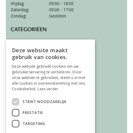
Vrijdag:
09:00 - 18:00
Zaterdag:
09:00 - 17:00
Zondag:
Gesloten
CATEGORIËEN
Wonen
Slapen
Deze website maakt
Vloeren
gebruik van cookies.
Gordijnen
Deze website gebruikt cookies om uw
gebruikerservaring te verbeteren. Door
ALGEMEEN
onze website te gebruiken, stemt u in met
alle cookies in overeenstemming met ons
Vacatures
Cookiebeleid.
Lees verder
Wooninspiratie
Over ons
STRIKT NOODZAKELIJK
Contact
PRESTATIE
AFWIJKENDE OPENINGSTIJDEN
TARGETING
Afwijkende openingstijden