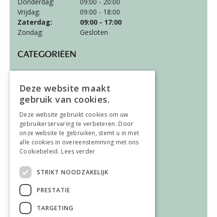
Donderdag:
09:00 - 20:00
Vrijdag:
09:00 - 18:00
Zaterdag:
09:00 - 17:00
Zondag:
Gesloten
CATEGORIËEN
Wonen
Slapen
Deze website maakt
Vloeren
gebruik van cookies.
Gordijnen
Deze website gebruikt cookies om uw
gebruikerservaring te verbeteren. Door
ALGEMEEN
onze website te gebruiken, stemt u in met
alle cookies in overeenstemming met ons
Vacatures
Cookiebeleid.
Lees verder
Wooninspiratie
Over ons
STRIKT NOODZAKELIJK
Contact
PRESTATIE
AFWIJKENDE OPENINGSTIJDEN
TARGETING
Afwijkende openingstijden