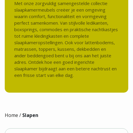
Met onze zorgvuldig samengestelde collectie
slaapkamermeubels creëer je een omgeving
waarin comfort, functionaliteit en vormgeving
perfect samenkomen. Van stijlvolle ledikanten,
boxsprings, commodes en praktische nachtkastjes
tot ruime kledingkasten en complete
slaapkameropstellingen. Ook voor lattenbodems,
matrassen, toppers, kussens, dekbedden en
ander beddengoed bent u bij ons aan het juiste
adres. Ontdek hoe een goed ingerichte
slaapkamer bijdraagt aan een betere nachtrust en
een frisse start van elke dag.
Home
/
Slapen