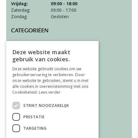
Vrijdag:
09:00 - 18:00
Zaterdag:
09:00 - 17:00
Zondag:
Gesloten
CATEGORIËEN
Wonen
Slapen
Deze website maakt
Vloeren
gebruik van cookies.
Gordijnen
Deze website gebruikt cookies om uw
gebruikerservaring te verbeteren. Door
ALGEMEEN
onze website te gebruiken, stemt u in met
alle cookies in overeenstemming met ons
Vacatures
Cookiebeleid.
Lees verder
Wooninspiratie
Over ons
STRIKT NOODZAKELIJK
Contact
PRESTATIE
AFWIJKENDE OPENINGSTIJDEN
TARGETING
Afwijkende openingstijden