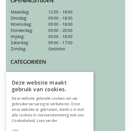
OPENINGSTIJDEN
Maandag:
12:00 - 18:00
Dinsdag:
09:00 - 18:00
Woensdag:
09:00 - 18:00
Donderdag:
09:00 - 20:00
Vrijdag:
09:00 - 18:00
Zaterdag:
09:00 - 17:00
Zondag:
Gesloten
CATEGORIËEN
Wonen
Slapen
Deze website maakt
Vloeren
gebruik van cookies.
Gordijnen
Deze website gebruikt cookies om uw
gebruikerservaring te verbeteren. Door
ALGEMEEN
onze website te gebruiken, stemt u in met
alle cookies in overeenstemming met ons
Vacatures
Cookiebeleid.
Lees verder
Wooninspiratie
Over ons