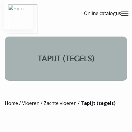
- Home pagina
Online catalogus
Men
TAPIJT (TEGELS)
Home
/
Vloeren
/
Zachte vloeren
/
Tapijt (tegels)