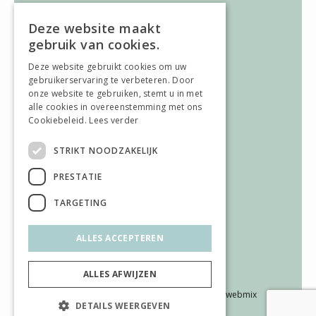
Wonen
Slapen
Deze website maakt
Vloeren
gebruik van cookies.
Gordijnen
Deze website gebruikt cookies om uw
gebruikerservaring te verbeteren. Door
ALGEMEEN
onze website te gebruiken, stemt u in met
alle cookies in overeenstemming met ons
Vacatures
Cookiebeleid.
Lees verder
Wooninspiratie
Over ons
STRIKT NOODZAKELIJK
Contact
PRESTATIE
AFWIJKENDE OPENINGSTIJDEN
TARGETING
Afwijkende openingstijden
ALLES ACCEPTEREN
ALLES AFWIJZEN
© 2026
Hiero wonen & slapen
|
Made by webmix
DETAILS WEERGEVEN
Cookies