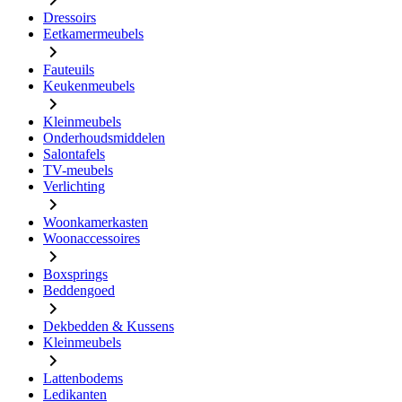
Dressoirs
Eetkamermeubels
Fauteuils
Keukenmeubels
Kleinmeubels
Onderhoudsmiddelen
Salontafels
TV-meubels
Verlichting
Woonkamerkasten
Woonaccessoires
Boxsprings
Beddengoed
Dekbedden & Kussens
Kleinmeubels
Lattenbodems
Ledikanten