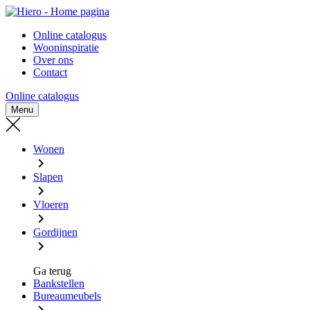
Naar
Naar
- Home pagina
hoofd-
footer
Online catalogus
inhoud
gaan
Wooninspiratie
gaan
Over ons
Contact
Online catalogus
Menu
Wonen
Slapen
Vloeren
Gordijnen
Ga terug
Bankstellen
Bureaumeubels