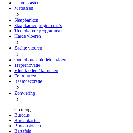
Linnenkasten
Matrassen
Slaapbanken
Slaapkamer programma’s
Tienerkamer programma’s
Harde vloeren
Zachte vloeren
Onderhoudsmiddelen vloeren
Traprenovatie
Vloerkleden / karpetten
Fournituren
Raamdecoratie
Zonwering
Ga terug
Bureaus
Bureaukasten
Bureaustoelen
Bartafels