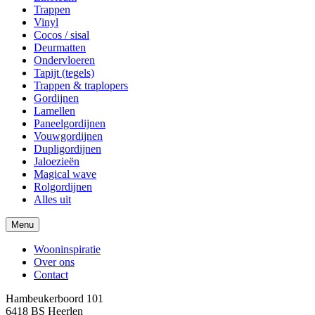
Trappen
Vinyl
Cocos / sisal
Deurmatten
Ondervloeren
Tapijt (tegels)
Trappen & traplopers
Gordijnen
Lamellen
Paneelgordijnen
Vouwgordijnen
Dupligordijnen
Jaloezieën
Magical wave
Rolgordijnen
Alles uit
Menu
Wooninspiratie
Over ons
Contact
Hambeukerboord 101
6418 BS
Heerlen