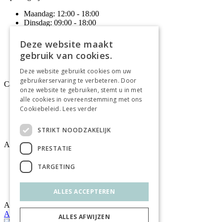
Maandag:
12:00 - 18:00
Dinsdag:
09:00 - 18:00
Woensdag:
09:00 - 18:00
Donderdag:
09:00 - 20:00
Deze website maakt
Vrijdag:
09:00 - 18:00
gebruik van cookies.
Zaterdag:
09:00 - 17:00
Zondag:
Gesloten
Deze website gebruikt cookies om uw
gebruikerservaring te verbeteren. Door
Categoriëen
onze website te gebruiken, stemt u in met
alle cookies in overeenstemming met ons
Wonen
Cookiebeleid.
Lees verder
Slapen
Vloeren
Gordijnen
STRIKT NOODZAKELIJK
Algemeen
PRESTATIE
Vacatures
TARGETING
Wooninspiratie
Over ons
Contact
ALLES ACCEPTEREN
Afwijkende openingstijden
Afwijkende openingstijden
ALLES AFWIJZEN