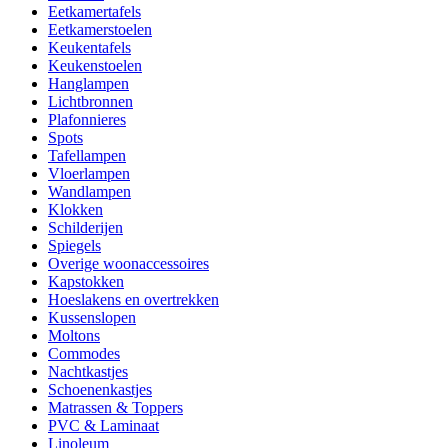
Eetkamertafels
Eetkamerstoelen
Keukentafels
Keukenstoelen
Hanglampen
Lichtbronnen
Plafonnieres
Spots
Tafellampen
Vloerlampen
Wandlampen
Klokken
Schilderijen
Spiegels
Overige woonaccessoires
Kapstokken
Hoeslakens en overtrekken
Kussenslopen
Moltons
Commodes
Nachtkastjes
Schoenenkastjes
Matrassen & Toppers
PVC & Laminaat
Linoleum