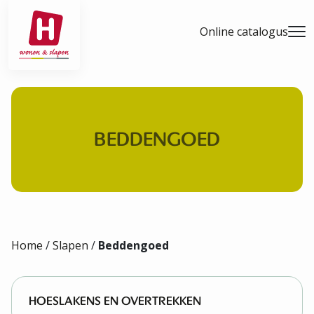
- Home pagina
Online catalogus
Men
BEDDENGOED
Home
/
Slapen
/
Beddengoed
HOESLAKENS EN OVERTREKKEN