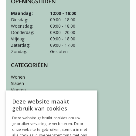
OPENINGSTIJDEN
Maandag:
12:00 - 18:00
Dinsdag:
09:00 - 18:00
Woensdag:
09:00 - 18:00
Donderdag:
09:00 - 20:00
Vrijdag:
09:00 - 18:00
Zaterdag:
09:00 - 17:00
Zondag:
Gesloten
CATEGORIËEN
Wonen
Slapen
Vloeren
Gordijnen
Deze website maakt
gebruik van cookies.
ALGEMEEN
Deze website gebruikt cookies om uw
Vacatures
gebruikerservaring te verbeteren. Door
Wooninspiratie
onze website te gebruiken, stemt u in met
Over ons
alle cookies in overeenstemming met ons