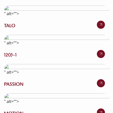
" alt="">
TALO
" alt="">
1205-1
" alt="">
PASSION
" alt="">