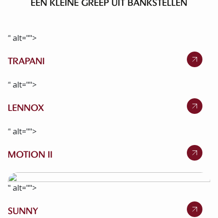
EEN KLEINE GREEP UIT BANKSTELLEN
" alt="">
TRAPANI
" alt="">
LENNOX
" alt="">
MOTION II
" alt="">
SUNNY