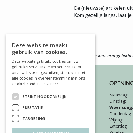
De (nieuwste) artikelen uit
Kom gezellig langs, laat j
Deze website maakt
gebruik van cookies.
Duurzame kwaliteit meubels
Ruime keuzemogelijkh
Deze website gebruikt cookies om uw
gebruikerservaring te verbeteren. Door
onze website te gebruiken, stemt u in met
alle cookies in overeenstemming met ons
HIERO WONEN & SLAPEN
OPENING
Cookiebeleid.
Lees verder
Hambeukerboord 101
Maandag:
STRIKT NOODZAKELIJK
6418 BS
Heerlen
Dinsdag:
Woensdag
PRESTATIE
045-5420026
Donderdag:
TARGETING
Vrijdag:
kassa@hiero.nl
Zaterdag:
Zondag: