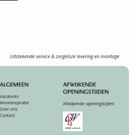
n
Uitstekende service & zorgeloze levering en montage
ALGEMEEN
AFWIJKENDE
OPENINGSTIJDEN
Vacatures
Wooninspiratie
Afwijkende openingstijden
Over ons
Contact