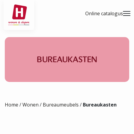
- Home pagina
Online catalogus
Men
BUREAUKASTEN
Home
/
Wonen
/
Bureaumeubels
/
Bureaukasten