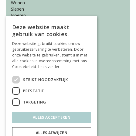
Wonen
Slapen
Vloeren
Gordijnen
Deze website maakt
gebruik van cookies.
ALGEMEEN
Deze website gebruikt cookies om uw
Vacatures
gebruikerservaring te verbeteren. Door
Wooninspiratie
onze website te gebruiken, stemt u in met
Over ons
alle cookies in overeenstemming met ons
Contact
Cookiebeleid.
Lees verder
STRIKT NOODZAKELIJK
AFWIJKENDE OPENINGSTIJDEN
PRESTATIE
Afwijkende openingstijden
TARGETING
ALLES ACCEPTEREN
ALLES AFWIJZEN