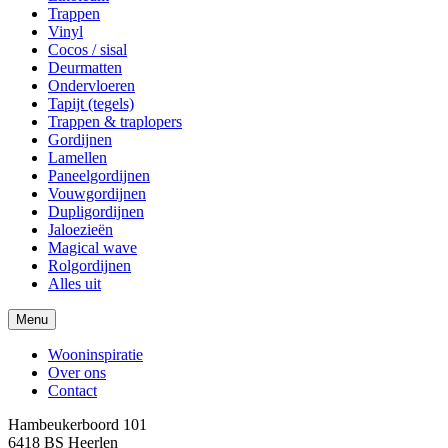
Trappen
Vinyl
Cocos / sisal
Deurmatten
Ondervloeren
Tapijt (tegels)
Trappen & traplopers
Gordijnen
Lamellen
Paneelgordijnen
Vouwgordijnen
Dupligordijnen
Jaloezieën
Magical wave
Rolgordijnen
Alles uit
Menu
Wooninspiratie
Over ons
Contact
Hambeukerboord 101
6418 BS
Heerlen