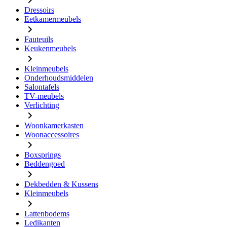
Dressoirs
Eetkamermeubels
Fauteuils
Keukenmeubels
Kleinmeubels
Onderhoudsmiddelen
Salontafels
TV-meubels
Verlichting
Woonkamerkasten
Woonaccessoires
Boxsprings
Beddengoed
Dekbedden & Kussens
Kleinmeubels
Lattenbodems
Ledikanten