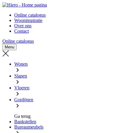
Naar
Naar
- Home pagina
hoofd-
footer
Online catalogus
inhoud
gaan
Wooninspiratie
gaan
Over ons
Contact
Online catalogus
Menu
Wonen
Slapen
Vloeren
Gordijnen
Ga terug
Bankstellen
Bureaumeubels