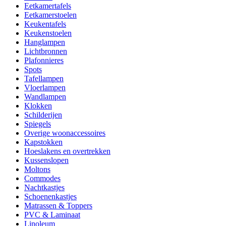
Eetkamertafels
Eetkamerstoelen
Keukentafels
Keukenstoelen
Hanglampen
Lichtbronnen
Plafonnieres
Spots
Tafellampen
Vloerlampen
Wandlampen
Klokken
Schilderijen
Spiegels
Overige woonaccessoires
Kapstokken
Hoeslakens en overtrekken
Kussenslopen
Moltons
Commodes
Nachtkastjes
Schoenenkastjes
Matrassen & Toppers
PVC & Laminaat
Linoleum