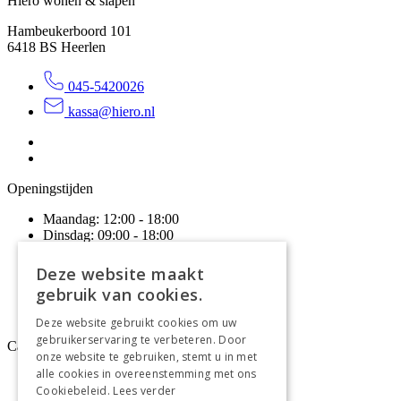
Hiero wonen & slapen
Hambeukerboord 101
6418 BS
Heerlen
045-5420026
kassa@hiero.nl
Openingstijden
Maandag:
12:00 - 18:00
Dinsdag:
09:00 - 18:00
Woensdag:
09:00 - 18:00
Donderdag:
09:00 - 20:00
Deze website maakt
Vrijdag:
09:00 - 18:00
gebruik van cookies.
Zaterdag:
09:00 - 17:00
Zondag:
Gesloten
Deze website gebruikt cookies om uw
gebruikerservaring te verbeteren. Door
Categoriëen
onze website te gebruiken, stemt u in met
alle cookies in overeenstemming met ons
Wonen
Cookiebeleid.
Lees verder
Slapen