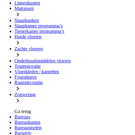
Linnenkasten
Matrassen
Slaapbanken
Slaapkamer programma’s
Tienerkamer programma’s
Harde vloeren
Zachte vloeren
Onderhoudsmiddelen vloeren
Traprenovatie
Vloerkleden / karpetten
Fournituren
Raamdecoratie
Zonwering
Ga terug
Bureaus
Bureaukasten
Bureaustoelen
Bartafels