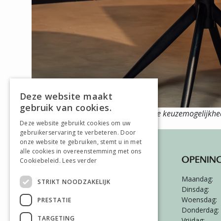
Deze website maakt
gebruik van cookies.
Duurzame kwaliteit meubels
Ruime keuzemogelijkh
Deze website gebruikt cookies om uw
gebruikerservaring te verbeteren. Door
onze website te gebruiken, stemt u in met
alle cookies in overeenstemming met ons
HIERO WONEN & SLAPEN
OPENING
Cookiebeleid.
Lees verder
Hambeukerboord 101
Maandag:
STRIKT NOODZAKELIJK
6418 BS
Heerlen
Dinsdag:
Woensdag:
PRESTATIE
045-5420026
Donderdag:
TARGETING
Vrijdag: