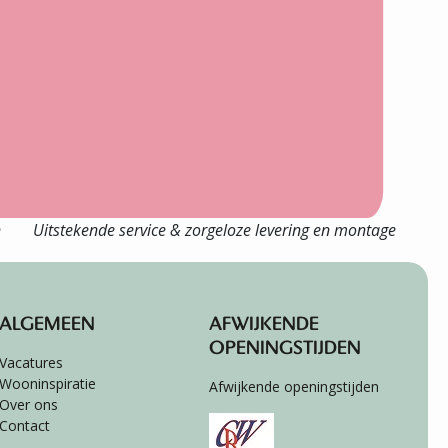
n
Uitstekende service & zorgeloze levering en montage
ALGEMEEN
AFWIJKENDE
OPENINGSTIJDEN
Vacatures
Wooninspiratie
Afwijkende openingstijden
Over ons
Contact