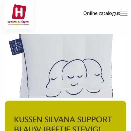
- Home pagina
Online catalogus
Men
KUSSEN SILVANA SUPPORT
BLAUW (BEETJE STEVIG)