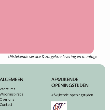
n
Uitstekende service & zorgeloze levering en montage
ALGEMEEN
AFWIJKENDE
OPENINGSTIJDEN
Vacatures
Wooninspiratie
Afwijkende openingstijden
Over ons
Contact