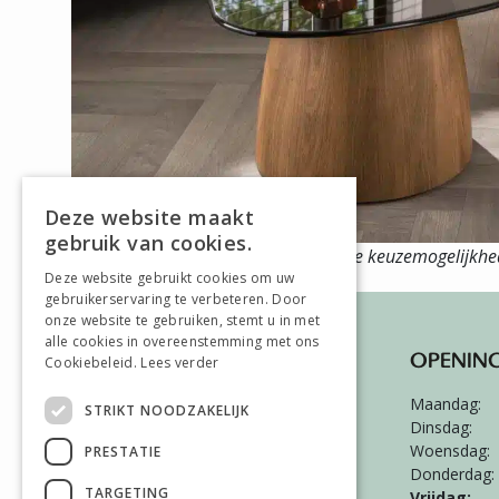
Deze website maakt
gebruik van cookies.
Duurzame kwaliteit meubels
Ruime keuzemogelijkh
Deze website gebruikt cookies om uw
gebruikerservaring te verbeteren. Door
onze website te gebruiken, stemt u in met
alle cookies in overeenstemming met ons
HIERO WONEN & SLAPEN
OPENING
Cookiebeleid.
Lees verder
Hambeukerboord 101
Maandag:
STRIKT NOODZAKELIJK
6418 BS
Heerlen
Dinsdag:
Woensdag:
PRESTATIE
045-5420026
Donderdag:
TARGETING
Vrijdag: