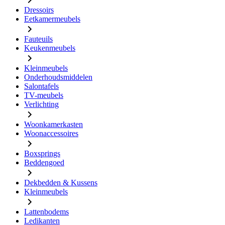
Dressoirs
Eetkamermeubels
Fauteuils
Keukenmeubels
Kleinmeubels
Onderhoudsmiddelen
Salontafels
TV-meubels
Verlichting
Woonkamerkasten
Woonaccessoires
Boxsprings
Beddengoed
Dekbedden & Kussens
Kleinmeubels
Lattenbodems
Ledikanten