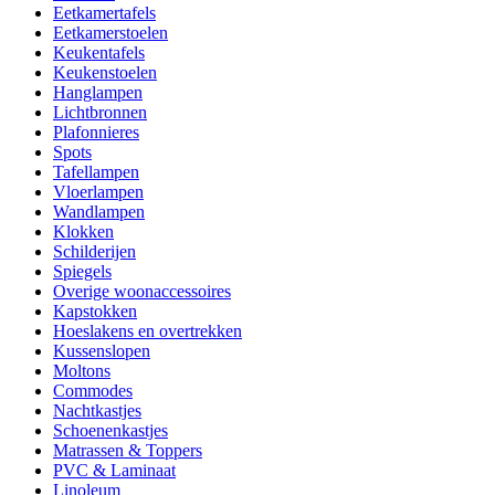
Eetkamertafels
Eetkamerstoelen
Keukentafels
Keukenstoelen
Hanglampen
Lichtbronnen
Plafonnieres
Spots
Tafellampen
Vloerlampen
Wandlampen
Klokken
Schilderijen
Spiegels
Overige woonaccessoires
Kapstokken
Hoeslakens en overtrekken
Kussenslopen
Moltons
Commodes
Nachtkastjes
Schoenenkastjes
Matrassen & Toppers
PVC & Laminaat
Linoleum