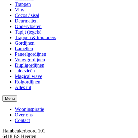
Trappen
Vinyl
Cocos / sisal
Deurmatten
Ondervloeren
Tapijt (tegels)
Trappen & traplopers
Gordijnen
Lamellen
Paneelgordijnen
Vouwgordijnen
Dupligordijnen
Jaloezieën
Magical wave
Rolgordijnen
Alles uit
Menu
Wooninspiratie
Over ons
Contact
Hambeukerboord 101
6418 BS
Heerlen