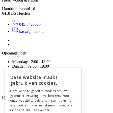
Hiero wonen & slapen
Hambeukerboord 101
6418 BS
Heerlen
045-5420026
kassa@hiero.nl
Openingstijden
Maandag:
12:00 - 18:00
Dinsdag:
09:00 - 18:00
Woensdag:
09:00 - 18:00
Donderdag:
09:00 - 20:00
Deze website maakt
Vrijdag:
09:00 - 18:00
gebruik van cookies.
Zaterdag:
09:00 - 17:00
Zondag:
Gesloten
Deze website gebruikt cookies om uw
gebruikerservaring te verbeteren. Door
Categoriëen
onze website te gebruiken, stemt u in met
alle cookies in overeenstemming met ons
Wonen
Cookiebeleid.
Lees verder
Slapen