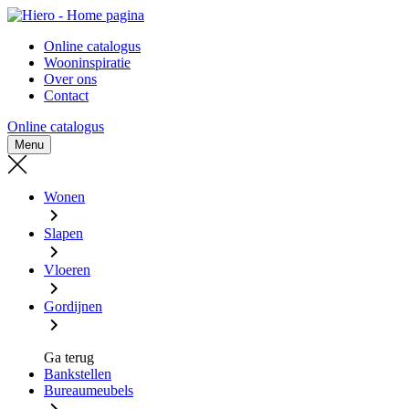
Naar
Naar
- Home pagina
hoofd-
footer
Online catalogus
inhoud
gaan
Wooninspiratie
gaan
Over ons
Contact
Online catalogus
Menu
Wonen
Slapen
Vloeren
Gordijnen
Ga terug
Bankstellen
Bureaumeubels