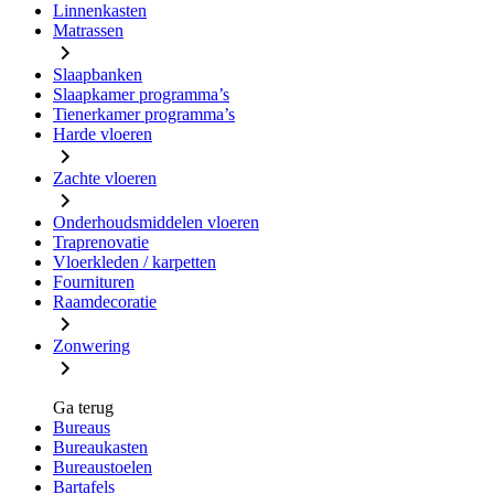
Linnenkasten
Matrassen
Slaapbanken
Slaapkamer programma’s
Tienerkamer programma’s
Harde vloeren
Zachte vloeren
Onderhoudsmiddelen vloeren
Traprenovatie
Vloerkleden / karpetten
Fournituren
Raamdecoratie
Zonwering
Ga terug
Bureaus
Bureaukasten
Bureaustoelen
Bartafels